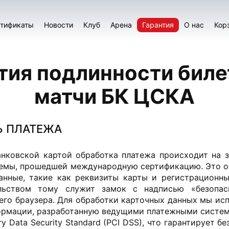
тификаты
Новости
Клуб
Арена
Гарантия
О нас
Кор
тия подлинности биле
матчи БК ЦСКА
Ь ПЛАТЕЖА
анковской картой обработка платежа происходит на
емы, прошедшей международную сертификацию. Это оз
анные, такие как реквизиты карты и регистрационны
льством тому служит замок с надписью «безопас
его браузера. Для обработки карточных данных мы ис
рмации, разработанную ведущими платежными система
ry Data Security Standard (PCI DSS), что гарантирует 